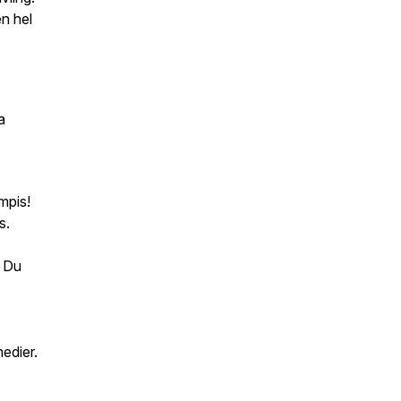
en hel
a
ompis!
s.
. Du
medier.