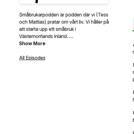
Småbrukarpodden är podden där vi (Tess
och Mattias) pratar om vårt liv. Vi håller på
att starta upp ett småbruk i
Västernorrlands inland.
.
Show More
Vårt mål är att leva så självförsörjande
som möjligt med fokus på
All Episodes
hantverksmässiga metoder.
.
Länk i bion: https://lnk.bio/lilltorp
.
We are starting up a homestead in the
north of Sweden. Content in Swedish.