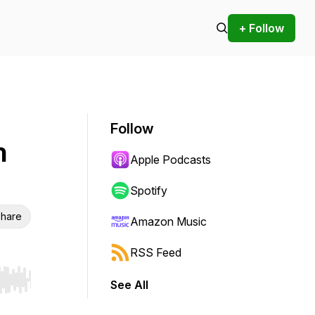
+ Follow
Follow
n
Apple Podcasts
Spotify
hare
Amazon Music
RSS Feed
See All
r end. Hold shift to jump forward or backward.