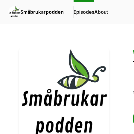
Småbrukarpodden
Episodes
About