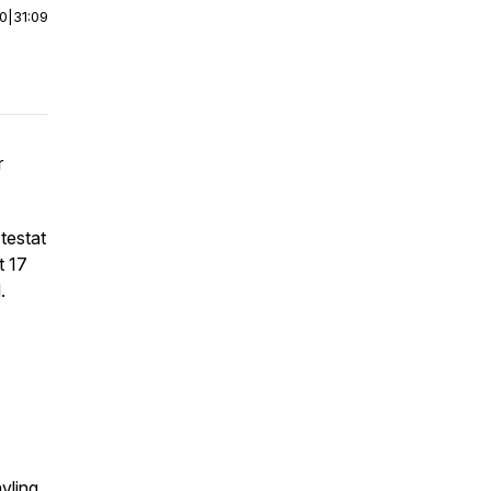
00
|
31:09
r
testat
t 17
.
vling.