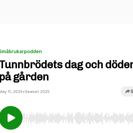
Småbrukarpodden
Tunnbrödets dag och döde
på gården
S
May 11, 2025
•
Season 2025
Use Left/Right to seek, Home/End to jump to start o