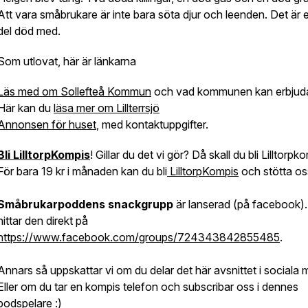
Att vara småbrukare är inte bara söta djur och leenden. Det är 
del död med.
Som utlovat, här är länkarna
Läs med om Sollefteå Kommun
och vad kommunen kan erbjud
Här kan du
läsa mer om Lillterrsjö
Annonsen för huset
, med kontaktuppgifter.
Bli LilltorpKompis
! Gillar du det vi gör? Då skall du bli Lilltorpk
För bara 19 kr i månaden kan du bli
LilltorpKompis
och stötta os
Småbrukarpoddens snackgrupp
är lanserad (på facebook)
hittar den direkt på
https://www.facebook.com/groups/724343842855485
.
Annars så uppskattar vi om du delar det här avsnittet i sociala 
Eller om du tar en kompis telefon och subscribar oss i dennes
podspelare :)