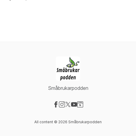
Småbrukarpodden
Visit our Facebook page
Visit our Instagram page
Visit our X-com page
Visit our YouTube page
Visit our Website page
All content © 2026 Småbrukarpodden