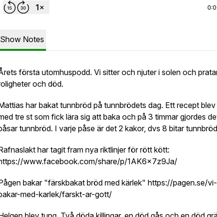
0:
Show Notes
Årets första utomhuspodd. Vi sitter och njuter i solen och prata
roligheter och död.
Mattias har bakat tunnbröd på tunnbrödets dag. Ett recept blev 
med tre st som fick lära sig att baka och på 3 timmar gjordes de
påsar tunnbröd. I varje påse är det 2 kakor, dvs 8 bitar tunnbröd
Rafnaslakt har tagit fram nya riktlinjer för rött kött:
https://www.facebook.com/share/p/1AK6x7z9Ja/
Pågen bakar "färskbakat bröd med kärlek" https://pagen.se/vi-
bakar-med-karlek/farskt-ar-gott/
Helgen blev tung. Två döda killingar, en död gås och en död grä