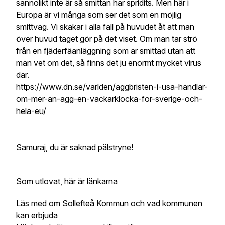
sannolikt inte är så smittan har spridits. Men här i
Europa är vi många som ser det som en möjlig
smittväg. Vi skakar i alla fall på huvudet åt att man
över huvud taget gör på det viset. Om man tar strö
från en fjäderfäanläggning som är smittad utan att
man vet om det, så finns det ju enormt mycket virus
där.
https://www.dn.se/varlden/aggbristen-i-usa-handlar-
om-mer-an-agg-en-vackarklocka-for-sverige-och-
hela-eu/
Samuraj, du är saknad pälstryne!
Som utlovat, här är länkarna
Läs med om Sollefteå Kommun
och vad kommunen
kan erbjuda