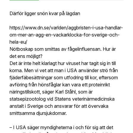
Därför ligger snön kvar på lägdan
https://www.dn.se/varlden/aggbristen-i-usa-handlar-
om-mer-an-agg-en-vackarklocka-for-sverige-och-
hela-eu/
Nötboskap som smittas av fågelinfluensan. Hur är
det ens möjligt?
Det är inte helt klarlagt hur viruset har tagit sig in till
korna. Men vi vet att man i USA använder strö från
fjäderfäbesättningar som utfodring till kor, eftersom
avföring från hönsfåglar kan vara ett proteinrikt
näringstillskott, säger Karl Ståhl, som är
statsepizootolog vid Statens veterinärmedicinska
anstalt i Sverige och ansvarar för att övervaka
smittsamma djursjukdomar.
– I USA säger myndigheterna i och för sig att det