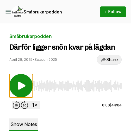
+ Follow
Småbrukarpodden
Småbrukarpodden
Därför ligger snön kvar på lägdan
Share
April 28, 2025
•
Season 2025
Use Left/Right to seek, Home/End to jump to st
0:00
|
44:04
Show Notes