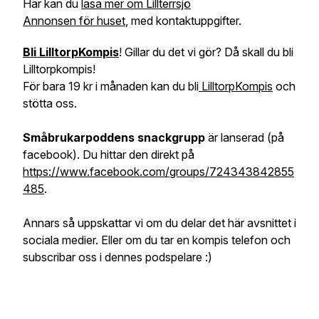
Här kan du
läsa mer om Lillterrsjö
Annonsen för huset
, med kontaktuppgifter.
Bli LilltorpKompis
! Gillar du det vi gör? Då skall du bli
Lilltorpkompis!
För bara 19 kr i månaden kan du bli
LilltorpKompis
och
stötta oss.
Småbrukarpoddens snackgrupp
är lanserad (på
facebook). Du hittar den direkt på
https://www.facebook.com/groups/724343842855
485
.
Annars så uppskattar vi om du delar det här avsnittet i
sociala medier. Eller om du tar en kompis telefon och
subscribar oss i dennes podspelare :)