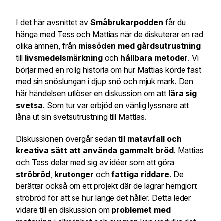
I det här avsnittet av
Småbrukarpodden
får du
hänga med Tess och Mattias när de diskuterar en rad
olika ämnen, från
missöden med gårdsutrustning
till
livsmedelsmärkning
och
hållbara metoder
. Vi
börjar med en rolig historia om hur Mattias körde fast
med sin snöslungan i djup snö och mjuk mark. Den
här händelsen utlöser en diskussion om att
lära sig
svetsa
. Som tur var erbjöd en vänlig lyssnare att
låna ut sin svetsutrustning till Mattias.
Diskussionen övergår sedan till
matavfall och
kreativa sätt att använda gammalt bröd
. Mattias
och Tess delar med sig av idéer som att göra
ströbröd
,
krutonger
och
fattiga riddare
. De
berättar också om ett projekt där de lagrar hemgjort
ströbröd för att se hur länge det håller. Detta leder
vidare till en diskussion om
problemet med