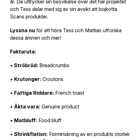
år. De uttrycker sin besvikelse över det här projektet
och Tess delar med sig av sin avsikt att bojkotta
Scans produkter.
Lyssna nu
för att höra Tess och Mattias utforska
dessa ämnen och mer!
Faktaruta:
•
Ströbröd:
Breadcrumbs
•
Krutonger:
Croutons
•
Fattiga Riddare:
French toast
•
Äkta vara:
Genuine product
•
Matbluff:
Food bluff
•
Shrinkflation:
Förminskning av en produkts storlek