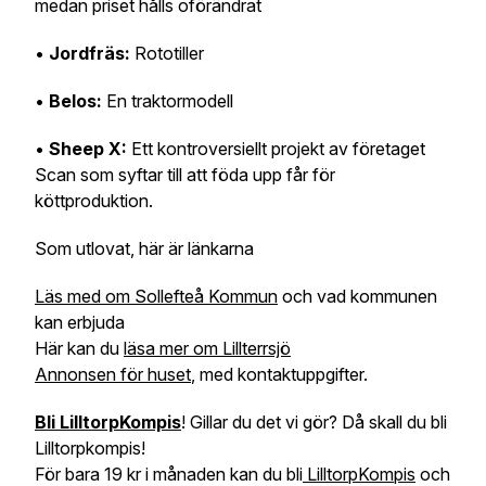
medan priset hålls oförändrat
•
Jordfräs:
Rototiller
•
Belos:
En traktormodell
•
Sheep X:
Ett kontroversiellt projekt av företaget
Scan som syftar till att föda upp får för
köttproduktion.
Som utlovat, här är länkarna
Läs med om Sollefteå Kommun
och vad kommunen
kan erbjuda
Här kan du
läsa mer om Lillterrsjö
Annonsen för huset
, med kontaktuppgifter.
Bli LilltorpKompis
! Gillar du det vi gör? Då skall du bli
Lilltorpkompis!
För bara 19 kr i månaden kan du bli
LilltorpKompis
och