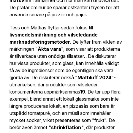
matsvinn
i allmänhet och hur man kan undvika det.
De pratar om hur de sparar ostkanter i frysen för att
använda senare på pizzor och pajer
.
.
Tess och Mattias flyttar sedan fokus till
livsmedelsmärkning och vilseledande
marknadsföringsmetoder
. De lyfter fram vikten av
märkningen "
Äkta vara
", som visar att produkterna
är tillverkade utan onödiga tillsatser
.
. De diskuterar
hur vissa produkter, som glass, kan innehålla väldigt
få av de ingredienser som de egentligen ska vara
gjorda av. De diskuterar också "
Matbluff 2024
"-
utmärkelsen, där produkter som vilseleder
konsumenterna uppmärksammas
19
. De tar upp flera
exempel, bland annat ett lokalt glassmärke som inte
längre produceras lokalt, en pizzasås som bara är
utspädd tomatpuré, och en müsli som innehåller
mycket socker, vilket presenteras som "frukt". De
berör även ämnet
"shrinkflation"
, där produkter