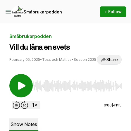
+ Follow
Småbrukarpodden
Småbrukarpodden
Vill du låna en svets
Share
February 05, 2025
•
Tess och Mattias
•
Season 2025
Use Left/Right to seek, Home/End to jump to st
0:00
|
41:15
Show Notes